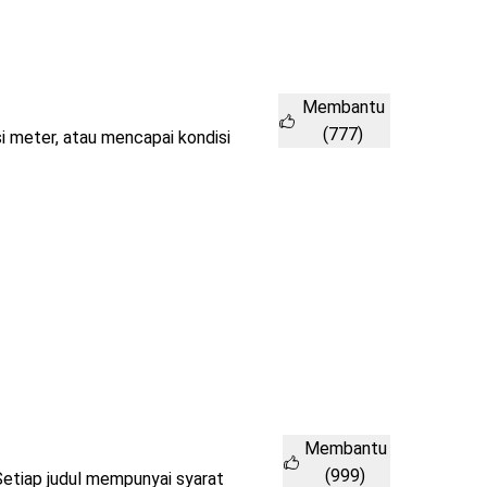
Membantu
(777)
i meter, atau mencapai kondisi
Membantu
(999)
Setiap judul mempunyai syarat