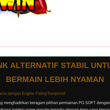
INK ALTERNATIF STABIL U
BERMAIN LEBIH NYAMAN
rna dengan Engine Paling Responsif
g menghadirkan beragam pilihan permainan PG SOFT dengan ta
agai koleksi game populer tersedia dengan tema yang beragam