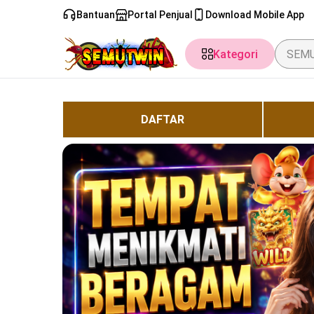
Bantuan
Portal Penjual
Download Mobile App
Kategori
SEM
DAFTAR