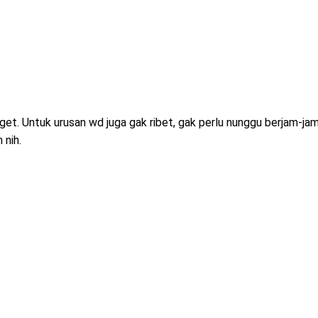
t. Untuk urusan wd juga gak ribet, gak perlu nunggu berjam-jam
 nih.