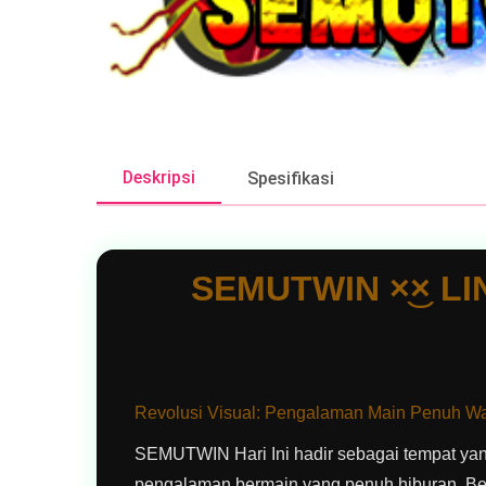
Deskripsi
Spesifikasi
SEMUTWIN ×͜× L
Revolusi Visual: Pengalaman Main Penuh Wa
SEMUTWIN Hari Ini hadir sebagai tempat yan
pengalaman bermain yang penuh hiburan. Berb