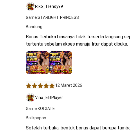
Riko_Trendy99
Game:STARLIGHT PRINCESS
Bandung
Bonus Terbuka biasanya tidak tersedia langsung se
tertentu sebelum akses menuju fitur dapat dibuka.
12 Maret 2026
Vina_ElitPlayer
Game:KOI GATE
Balikpapan
Setelah terbuka, bentuk bonus dapat berupa tambah